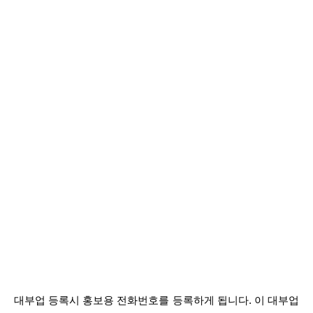
대부업 등록시 홍보용 전화번호를 등록하게 됩니다. 이 대부업