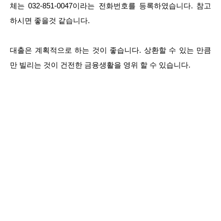
체는 032-851-0047이라는 전화번호를 등록하였습니다. 참고
하시면 좋을것 같습니다.
대출은 계획적으로 하는 것이 좋습니다. 상환할 수 있는 만큼
만 빌리는 것이 건전한 금융생활을 영위 할 수 있습니다.