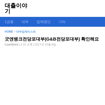
대출이야
기
1금융
대부
업체명단
기타
HOME
>
대부업체리스트
굿앤뱅크전당포대부(G&B전당포대부) 확인해요
LoanStory
| 2:10 오후 | 2017년 10월 9일