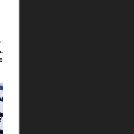
이
고
을