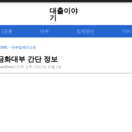
대출이야
기
1금융
대부
업체명단
기타
OME
>
대부업체리스트
금화대부 간단 정보
oanStory
| 8:45 오후 | 2017년 10월 2일