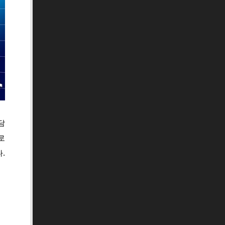
담
로
.