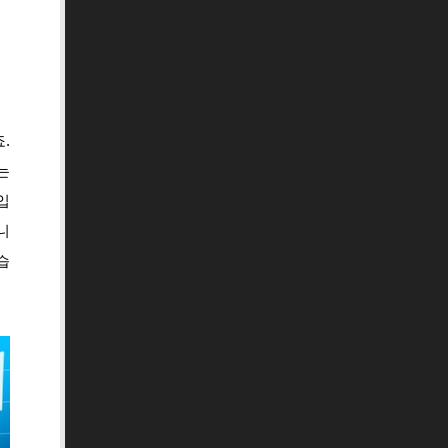
.
는
입
니
습