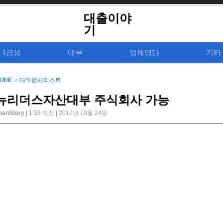
대출이야
기
1금융
대부
업체명단
기타
OME
>
대부업체리스트
뉴리더스자산대부 주식회사 가능
oanStory
| 1:38 오전 | 2017년 10월 24일