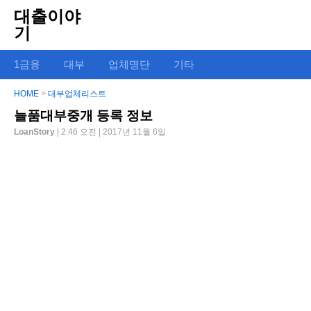
대출이야
기
1금융
대부
업체명단
기타
HOME
>
대부업체리스트
늘품대부중개 등록 정보
LoanStory
| 2:46 오전 | 2017년 11월 6일