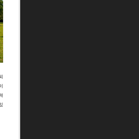
되
이
져
있