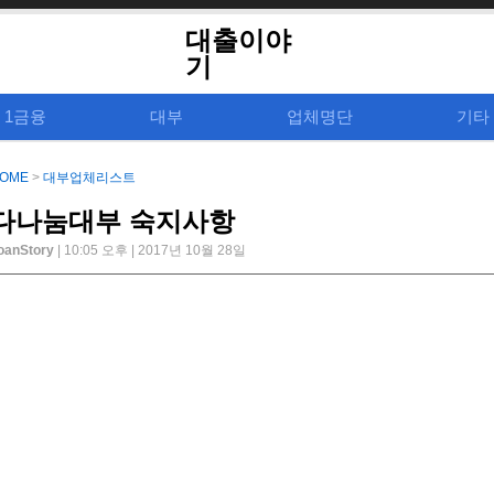
대출이야
기
1금융
대부
업체명단
기타
OME
>
대부업체리스트
다나눔대부 숙지사항
oanStory
| 10:05 오후 | 2017년 10월 28일