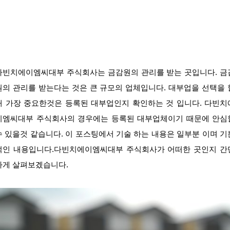
다빈치에이엠씨대부 주식회사는 금감원의 관리를 받는 곳입니다. 금
원의 관리를 받는다는 것은 큰 규모의 업체입니다. 대부업을 선택을 
때 가장 중요한것은 등록된 대부업인지 확인하는 것 입니다. 다빈치
이엠씨대부 주식회사의 경우에는 등록된 대부업체이기 때문에 안심
수 있을것 같습니다. 이 포스팅에서 기술 하는 내용은 일부분 이며 기
적인 내용입니다.다빈치에이엠씨대부 주식회사가 어떠한 곳인지 간
하게 살펴보겠습니다.