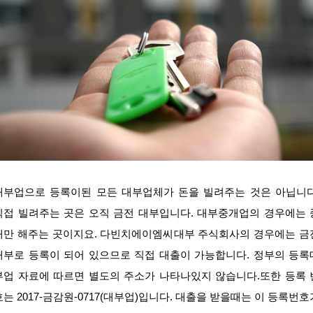
대부업으로 등록이된 모든 대부업체가 돈을 빌려주는 것은 아닙니다
직접 빌려주는 곳은 오직 금전 대부입니다. 대부중개업의 경우에는 
개만 해주는 곳이지요. 다빈치에이엠씨대부 주식회사의 경우에는 금
대부로 등록이 되어 있으므로 직접 대출이 가능합니다. 정부의 등록
부업 자료에 따르면 별도의 주소가 나타나있지 않습니다.또한 등록 
호는 2017-금감원-0717(대부업)입니다. 대출을 받을때는 이 등록번호