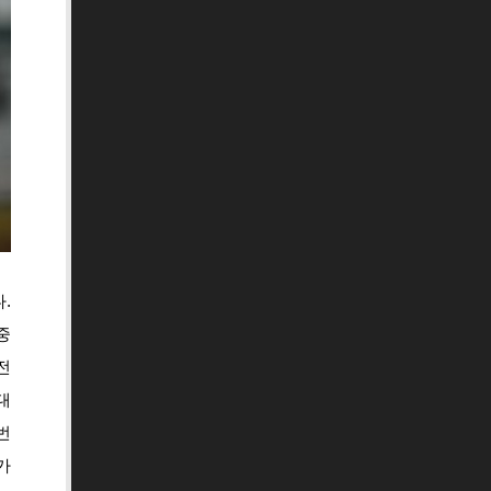
.
중
전
대
번
가