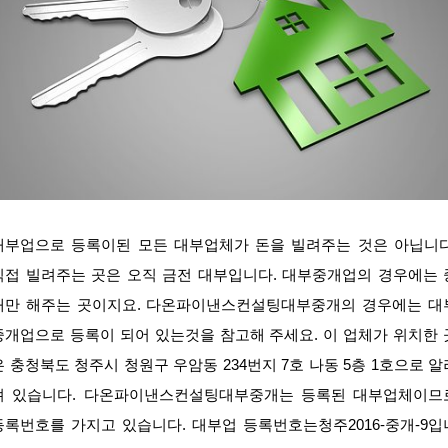
대부업으로 등록이된 모든 대부업체가 돈을 빌려주는 것은 아닙니다
직접 빌려주는 곳은 오직 금전 대부입니다. 대부중개업의 경우에는 
개만 해주는 곳이지요. 다온파이낸스컨설팅대부중개의 경우에는 대
중개업으로 등록이 되어 있는것을 참고해 주세요. 이 업체가 위치한 
은 충청북도 청주시 청원구 우암동 234번지 7호 나동 5층 1호으로 알
져 있습니다. 다온파이낸스컨설팅대부중개는 등록된 대부업체이므
등록번호를 가지고 있습니다. 대부업 등록번호는청주2016-중개-9입