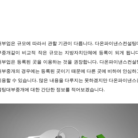
대부업은 규모에 따라서 관할 기관이 다릅니다. 다온파이낸스컨설팅
부중개같이 비교적 작은 규모는 지방자치단체에 등록이 되게 됩니다
대부업은 등록된 곳을 이용하는 것을 권장합니다. 다온파이낸스컨설
대부중개의 경우에는 등록된 곳이기 때문에 다른 곳에 비하여 안심하
이용할 수 있습니다. 많은 내용을 다루지는 못하겠지만 다온파이낸스
설팅대부중개에 대한 간단한 정보를 적어보겠습니다.