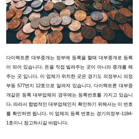
다이렉트론 대부중개는 정부에 등록을 할때 대부중개로 등록
이 되어 있습니다. 돈을 직접 빌려주는 곳이 아니라 중개를 해
주는 곳 입니다. 이 업체가 위치한 곳은 경기도 의정부시 의정
부동 577번지 12호으로 알려져 있습니다. 다이렉트론 대부중
개같은 등록 대부업체의 경우에는 등록번호를 가지고 있습니
다. 따라서 합법적인 대부업체인지 확인하기 위해서는 이 번호
를 확인하면 됩니다. 이 업체의 등록 번호는 경기의정부-1184-
1호이니 참고하시길 바랍니다.