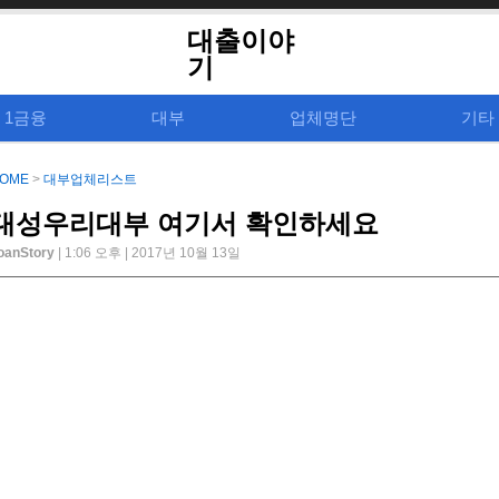
대출이야
기
1금융
대부
업체명단
기타
OME
>
대부업체리스트
대성우리대부 여기서 확인하세요
oanStory
| 1:06 오후 | 2017년 10월 13일