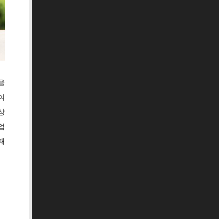
을
여
상
업
때