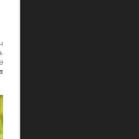
니
.
단
겠