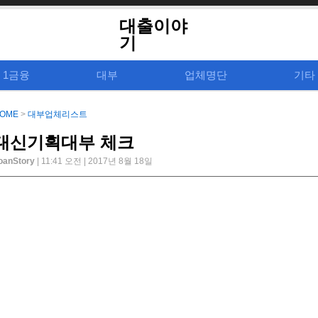
대출이야
기
1금융
대부
업체명단
기타
OME
>
대부업체리스트
대신기획대부 체크
oanStory
| 11:41 오전 | 2017년 8월 18일