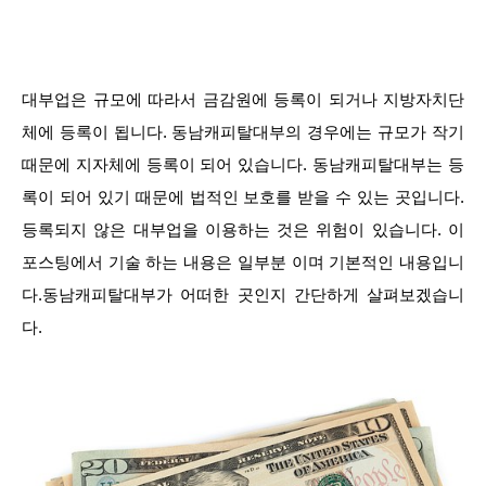
대부업은 규모에 따라서 금감원에 등록이 되거나 지방자치단
체에 등록이 됩니다. 동남캐피탈대부의 경우에는 규모가 작기
때문에 지자체에 등록이 되어 있습니다. 동남캐피탈대부는 등
록이 되어 있기 때문에 법적인 보호를 받을 수 있는 곳입니다.
등록되지 않은 대부업을 이용하는 것은 위험이 있습니다. 이
포스팅에서 기술 하는 내용은 일부분 이며 기본적인 내용입니
다.동남캐피탈대부가 어떠한 곳인지 간단하게 살펴보겠습니
다.