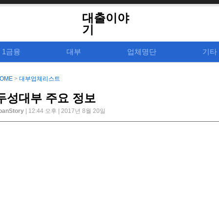
대출이야
기
1금융
대부
업체명단
기타
OME
>
대부업체리스트
두성대부 주요 정보
oanStory
| 12:44 오후 | 2017년 8월 20일