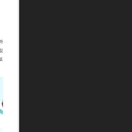
까
있
또