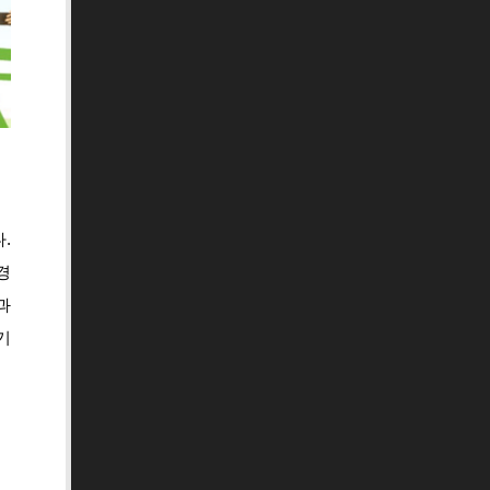
.
경
과
기