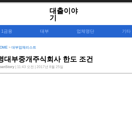
대출이야
기
1금융
대부
업체명단
기타
OME
>
대부업체리스트
명대부중개주식회사 한도 조건
oanStory
| 11:43 오전 | 2017년 8월 25일