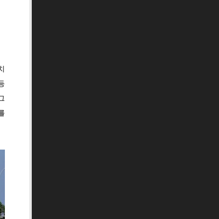
치
등
그
를