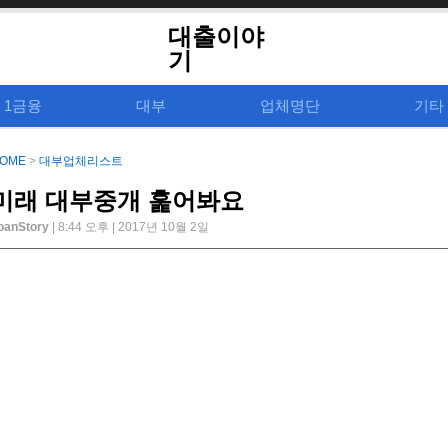
대출이야
기
1금융
대부
업체명단
기타
OME
>
대부업체리스트
미래 대부중개 훑어봐요
oanStory
| 8:44 오후 | 2017년 10월 2일