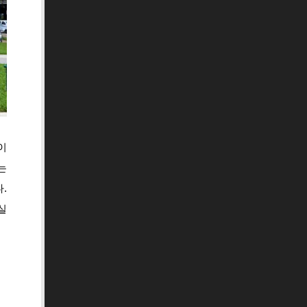
이
는
.
실