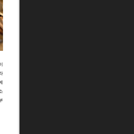
이
라
에
소
부