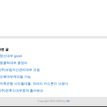
관련 글
창신대부 good
원클릭대부 총정리
(주)보림자산관리대부 모음
오복대부캐피탈 가능
저축은행 사잇돌대출, 차라리 카드론이 낫겠다.
(주)핀후드대부중개 훑어봐요
Copyright 2015-2020 by
JH