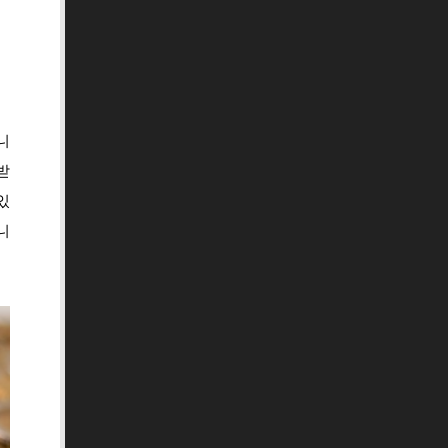
니
받
있
니