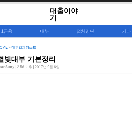
대출이야
기
1금융
대부
업체명단
기타
OME
>
대부업체리스트
별빛대부 기본정리
oanStory
| 2:56 오후 | 2017년 9월 6일