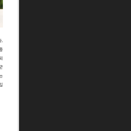
.
중
되
군
는
입