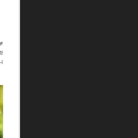
부
것
니