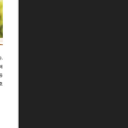
.
해
등
호