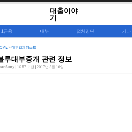
대출이야
기
1금융
대부
업체명단
기타
OME
>
대부업체리스트
블루대부중개 관련 정보
oanStory
| 10:57 오전 | 2017년 8월 16일