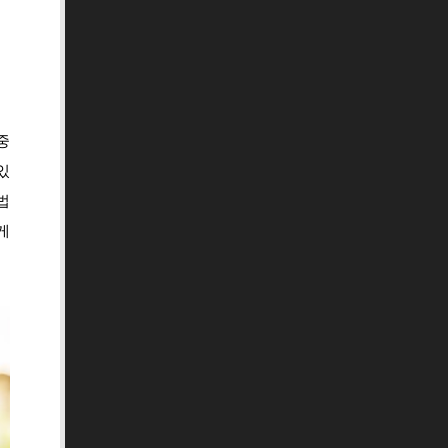
중
있
법
게