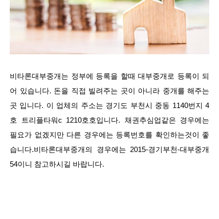
비타론대부중개는 정부에 등록을 할때 대부중개로 등록이 되
어 있습니다. 돈을 직접 빌려주는 곳이 아니라 중개를 해주는
곳 입니다. 이 업체의 주소는 경기도 부천시 중동 1140번지 4
호 트리플타워c 1210호호입니다. 채권추심업같은 경우에는
필요가 없겠지만 다른 경우에는 등록번호를 확인하는것이 좋
습니다.비타론대부중개의 경우에는 2015-경기부천-대부중개
54이니 참고하시길 바랍니다.