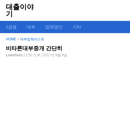
대출이야
기
1금융
대부
업체명단
기타
HOME
>
대부업체리스트
비타론대부중개 간단히
LoanStory
| 1:50 오후 | 2017년 8월 9일