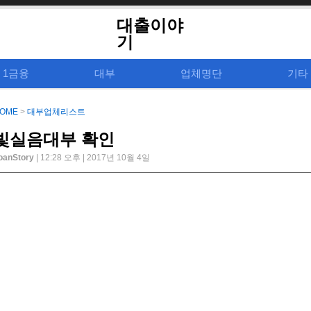
대출이야
기
1금융
대부
업체명단
기타
OME
>
대부업체리스트
빛실음대부 확인
oanStory
| 12:28 오후 | 2017년 10월 4일