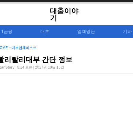
대출이야
기
1금융
대부
업체명단
기타
OME
>
대부업체리스트
빨리빨리대부 간단 정보
oanStory
| 8:14 오전 | 2017년 10월 15일