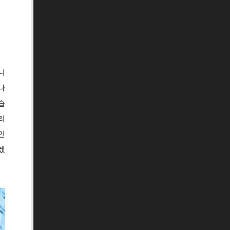
니
나
습
리
인
겠