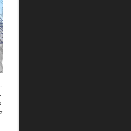
니
시
이
호