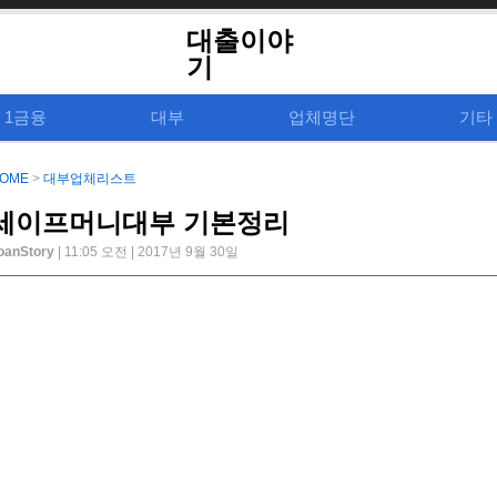
대출이야
기
1금융
대부
업체명단
기타
OME
>
대부업체리스트
세이프머니대부 기본정리
oanStory
| 11:05 오전 | 2017년 9월 30일