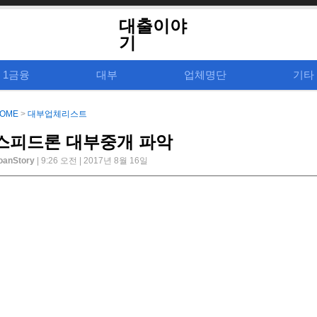
대출이야
기
1금융
대부
업체명단
기타
OME
>
대부업체리스트
스피드론 대부중개 파악
oanStory
| 9:26 오전 | 2017년 8월 16일