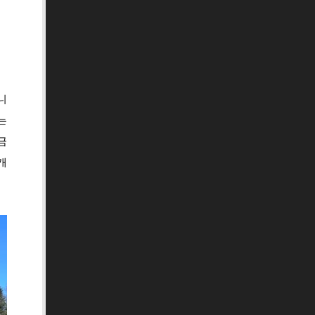
니
는
금
개