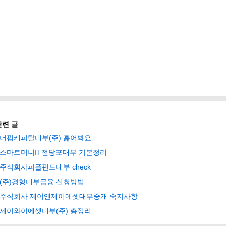
관련 글
더핌캐피탈대부(주) 훑어봐요
스마트머니IT전당포대부 기본정리
주식회사피플펀드대부 check
(주)경형대부금융 신청방법
주식회사 제이앤제이에셋대부중개 숙지사항
제이와이에셋대부(주) 총정리