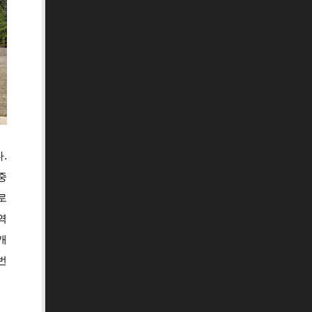
.
중
로
역
개
번