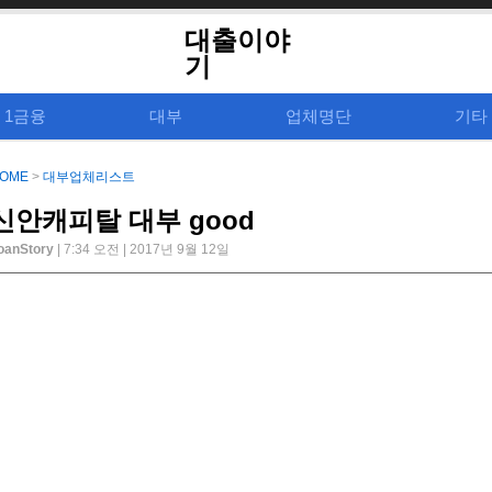
대출이야
기
1금융
대부
업체명단
기타
OME
>
대부업체리스트
신안캐피탈 대부 good
oanStory
| 7:34 오전 | 2017년 9월 12일