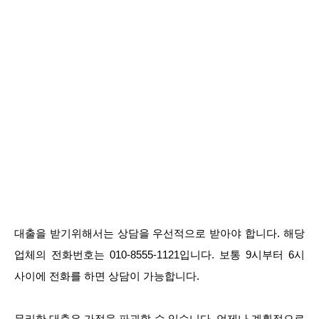
대출을 받기위해서는 상담을 우선적으로 받아야 합니다. 해당
업체의 전화번호는 010-8555-1121입니다. 보통 9시부터 6시
사이에 전화를 하면 상담이 가능합니다.
무리한 대출은 가정을 파괴할 수 있습니다. 언제나 계획적으로