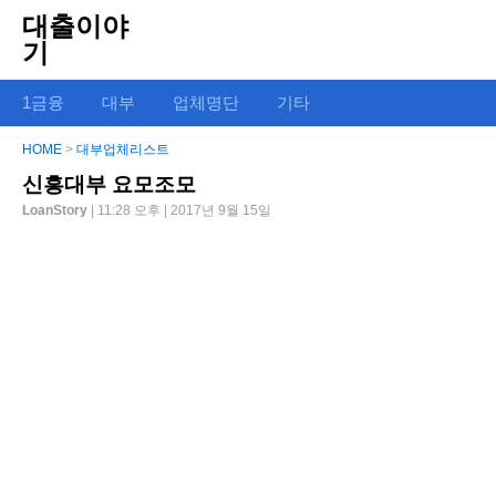
대출이야
기
1금융
대부
업체명단
기타
HOME
>
대부업체리스트
신흥대부 요모조모
LoanStory
| 11:28 오후 | 2017년 9월 15일