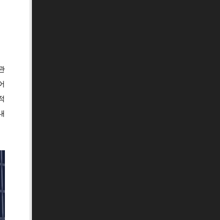
관
어
적
내