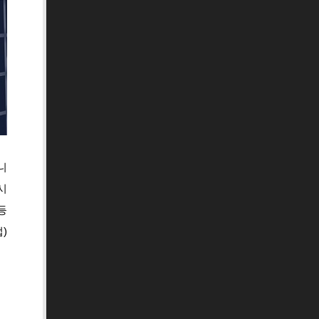
니
시
등
)