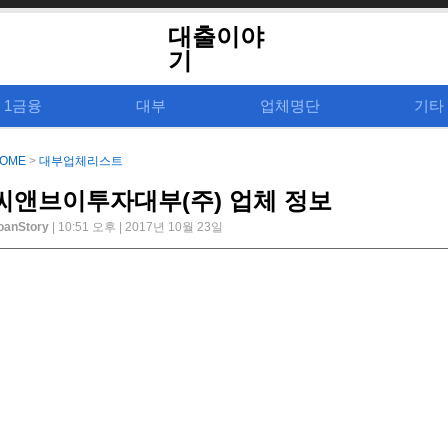
대출이야
기
1금융
대부
업체명단
기타
OME
>
대부업체리스트
씨앤브이투자대부(주) 업체 정보
oanStory
| 10:51 오후 | 2017년 10월 23일