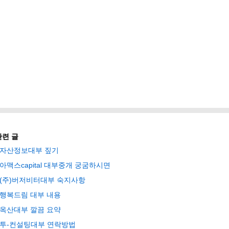
관련 글
자산정보대부 짚기
아맥스capital 대부중개 궁굼하시면
(주)버저비터대부 숙지사항
행복드림 대부 내용
옥산대부 깔끔 요약
투-컨설팅대부 연락방법