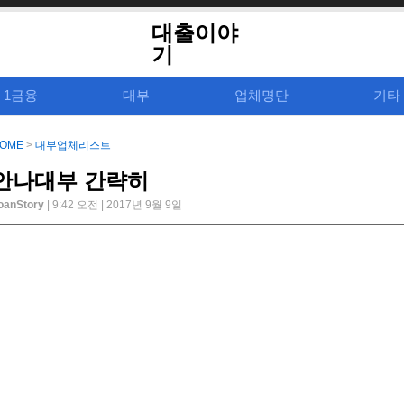
대출이야
기
1금융
대부
업체명단
기타
OME
>
대부업체리스트
안나대부 간략히
oanStory
| 9:42 오전 | 2017년 9월 9일