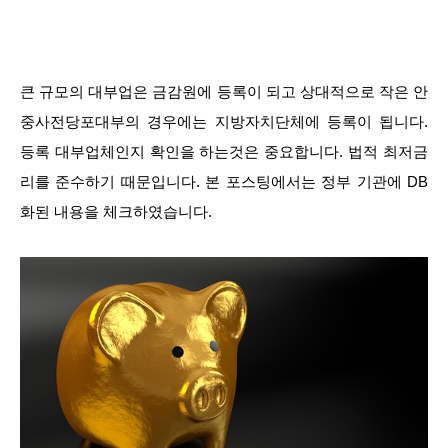
큰 규모의 대부업은 금감원에 등록이 되고 상대적으로 작은 안
중사전당포대부의 경우에는 지방자치단체에 등록이 됩니다.
등록 대부업체인지 확인을 하는것은 중요합니다. 법적 최저금
리를 준수하기 때문입니다. 본 포스팅에서는 정부 기관에 DB
화된 내용을 체크하였습니다.