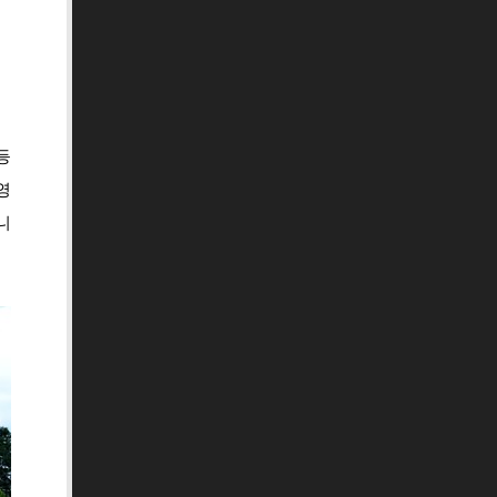
등
영
니