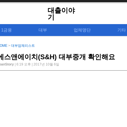
대출이야
기
1금융
대부
업체명단
기타
OME
>
대부업체리스트
에스앤에이치(S&H) 대부중개 확인해요
oanStory
| 6:19 오후 | 2017년 10월 6일