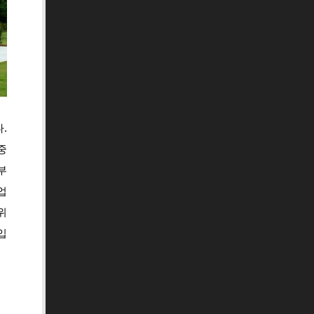
.
중
부
업
위
입