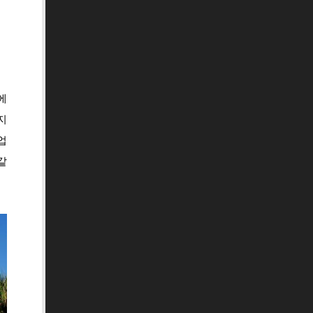
에
지
업
같