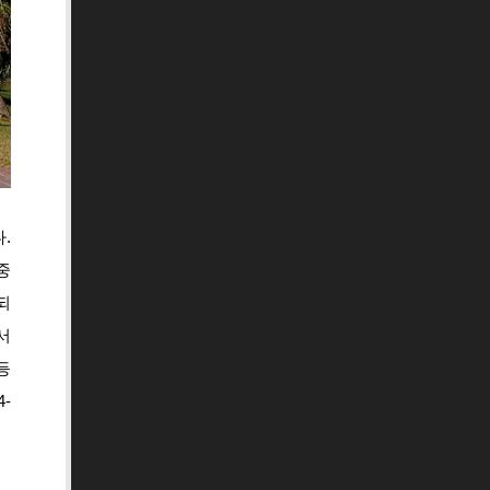
.
중
되
서
등
-