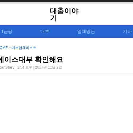
대출이야
기
1금융
대부
업체명단
기타
OME
>
대부업체리스트
에이스대부 확인해요
oanStory
| 1:54 오후 | 2017년 11월 2일