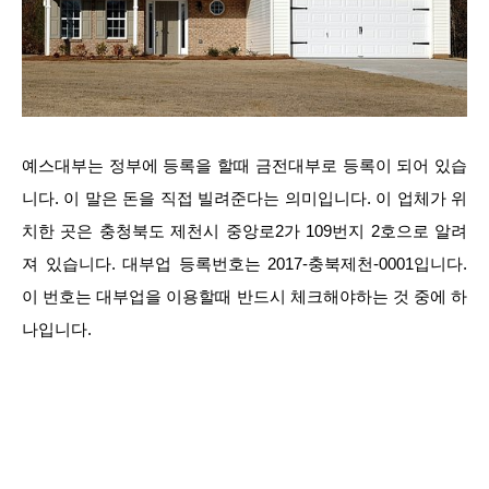
예스대부는 정부에 등록을 할때 금전대부로 등록이 되어 있습
니다. 이 말은 돈을 직접 빌려준다는 의미입니다. 이 업체가 위
치한 곳은 충청북도 제천시 중앙로2가 109번지 2호으로 알려
져 있습니다. 대부업 등록번호는 2017-충북제천-0001입니다.
이 번호는 대부업을 이용할때 반드시 체크해야하는 것 중에 하
나입니다.