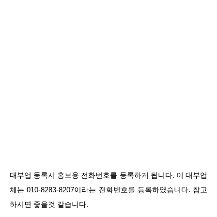
대부업 등록시 홍보용 전화번호를 등록하게 됩니다. 이 대부업
체는 010-8283-8207이라는 전화번호를 등록하였습니다. 참고
하시면 좋을것 같습니다.