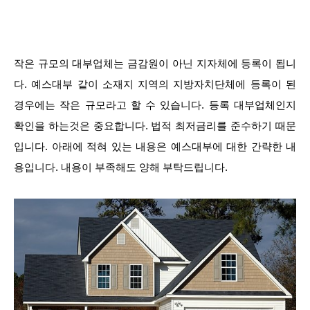
작은 규모의 대부업체는 금감원이 아닌 지자체에 등록이 됩니
다. 예스대부 같이 소재지 지역의 지방자치단체에 등록이 된
경우에는 작은 규모라고 할 수 있습니다. 등록 대부업체인지
확인을 하는것은 중요합니다. 법적 최저금리를 준수하기 때문
입니다. 아래에 적혀 있는 내용은 예스대부에 대한 간략한 내
용입니다. 내용이 부족해도 양해 부탁드립니다.