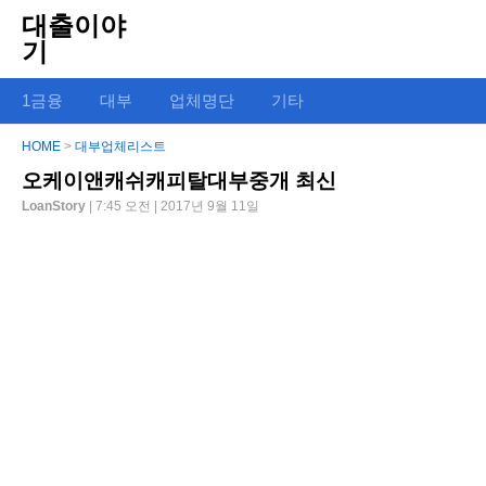
대출이야
기
1금융
대부
업체명단
기타
HOME
>
대부업체리스트
오케이앤캐쉬캐피탈대부중개 최신
LoanStory
| 7:45 오전 | 2017년 9월 11일