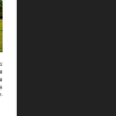
입
별
을
용
-