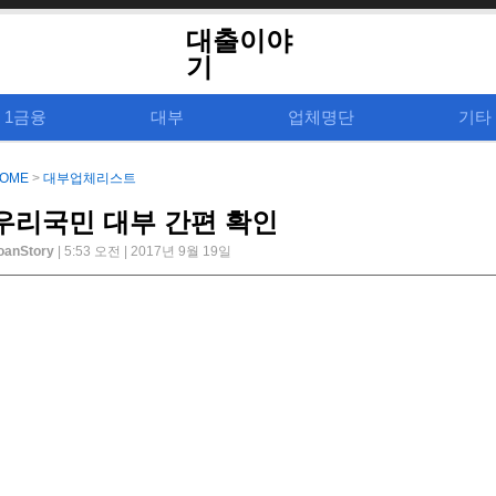
대출이야
기
1금융
대부
업체명단
기타
OME
>
대부업체리스트
우리국민 대부 간편 확인
oanStory
| 5:53 오전 | 2017년 9월 19일