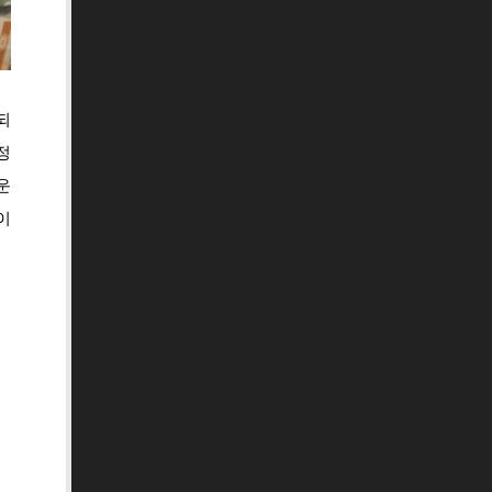
되
정
운
이