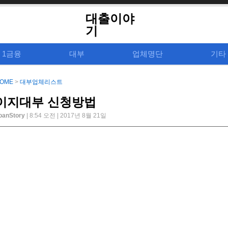
대출이야
기
1금융
대부
업체명단
기타
OME
>
대부업체리스트
이지대부 신청방법
oanStory
| 8:54 오전 | 2017년 8월 21일