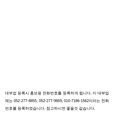
대부업 등록시 홍보용 전화번호를 등록하게 됩니다. 이 대부업
체는 052-277-8855, 052-277-9669, 010-7186-1562이라는 전화
번호를 등록하였습니다. 참고하시면 좋을것 같습니다.