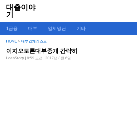
대출이야
기
1금융
대부
업체명단
기타
HOME
>
대부업체리스트
이지오토론대부중개 간략히
LoanStory
| 8:59 오전 | 2017년 8월 6일