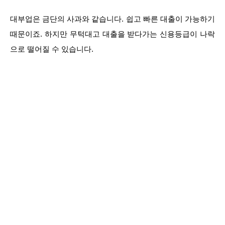
대부업은 금단의 사과와 같습니다. 쉽고 빠른 대출이 가능하기
때문이죠. 하지만 무턱대고 대출을 받다가는 신용등급이 나락
으로 떨어질 수 있습니다.