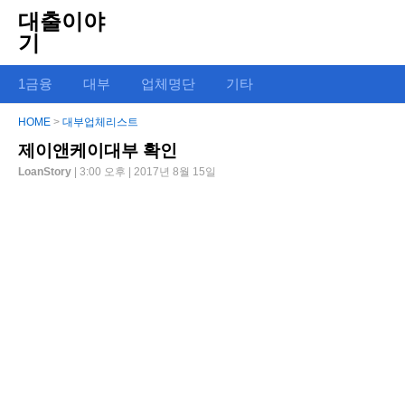
대출이야
기
1금융
대부
업체명단
기타
HOME
>
대부업체리스트
제이앤케이대부 확인
LoanStory
| 3:00 오후 | 2017년 8월 15일