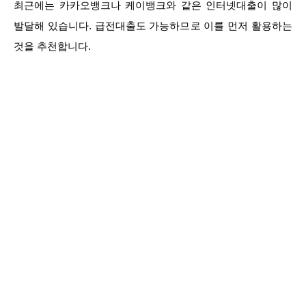
최근에는 카카오뱅크나 케이뱅크와 같은 인터넷대출이 많이
발달해 있습니다. 급전대출도 가능하므로 이를 먼저 활용하는
것을 추천합니다.