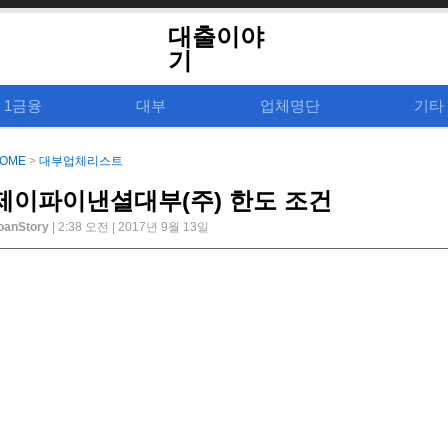
대출이야
기
1금융
대부
업체명단
기타
OME
>
대부업체리스트
제이파이낸셜대부(주) 한도 조건
oanStory
| 2:38 오전 | 2017년 9월 13일