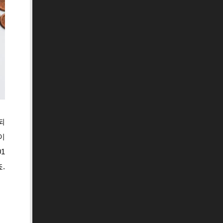
되
이
1
.