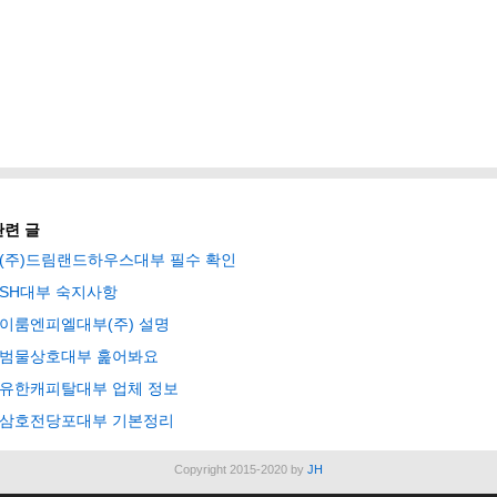
관련 글
(주)드림랜드하우스대부 필수 확인
SH대부 숙지사항
이룸엔피엘대부(주) 설명
범물상호대부 훑어봐요
유한캐피탈대부 업체 정보
삼호전당포대부 기본정리
Copyright 2015-2020 by
JH