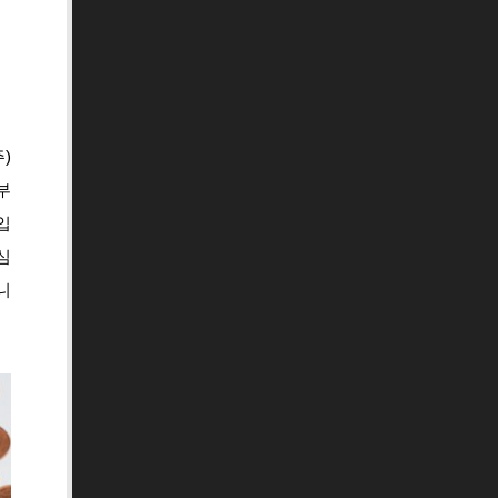
)
부
입
심
니