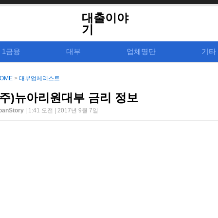
대출이야
기
1금융
대부
업체명단
기타
OME
>
대부업체리스트
(주)뉴아리원대부 금리 정보
oanStory
| 1:41 오전 | 2017년 9월 7일