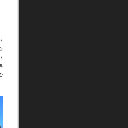
대
습
대
용
한