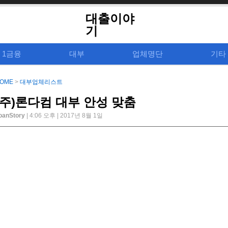
대출이야
기
1금융
대부
업체명단
기타
OME
>
대부업체리스트
(주)론다컴 대부 안성 맞춤
oanStory
| 4:06 오후 | 2017년 8월 1일