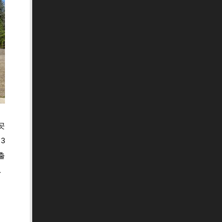
곳
3
출
.