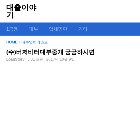
대출이야
기
1금융
대부
업체명단
기타
HOME
>
대부업체리스트
(주)버저비터대부중개 궁굼하시면
LoanStory
| 5:31 오전 | 2017년 10월 9일