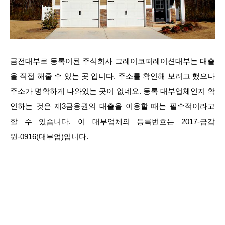
금전대부로 등록이된 주식회사 그레이코퍼레이션대부는 대출
을 직접 해줄 수 있는 곳 입니다. 주소를 확인해 보려고 했으나
주소가 명확하게 나와있는 곳이 없네요. 등록 대부업체인지 확
인하는 것은 제3금융권의 대출을 이용할 때는 필수적이라고
할 수 있습니다. 이 대부업체의 등록번호는 2017-금감
원-0916(대부업)입니다.