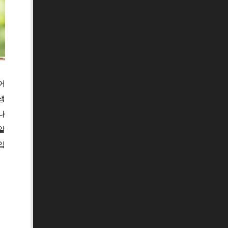
어
생
나
알
입