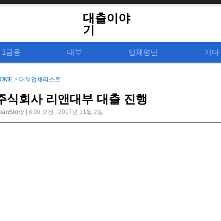
대출이야
기
1금융
대부
업체명단
기타
OME
>
대부업체리스트
주식회사 리앤대부 대출 진행
oanStory
| 8:00 오전 | 2017년 11월 2일