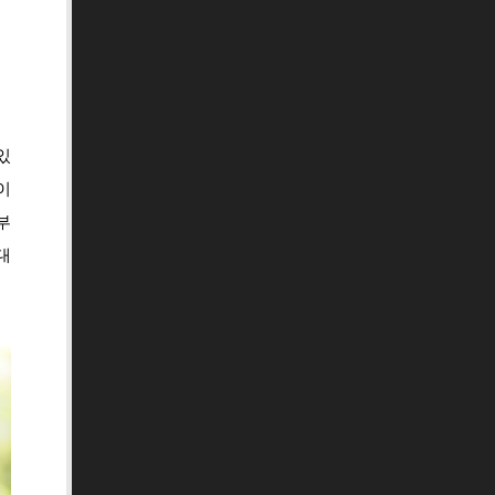
있
이
부
대