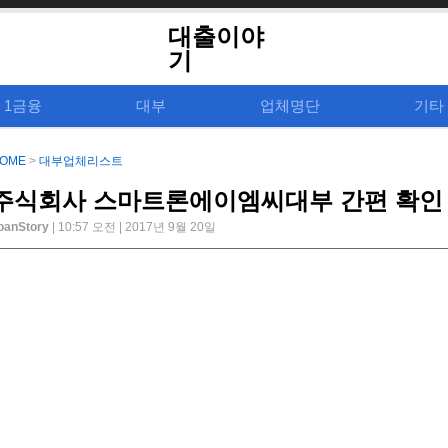
대출이야
기
1금융
대부
업체명단
기타
OME
>
대부업체리스트
주식회사 스마트론에이엠씨대부 간편 확인
oanStory
| 10:57 오전 | 2017년 9월 20일