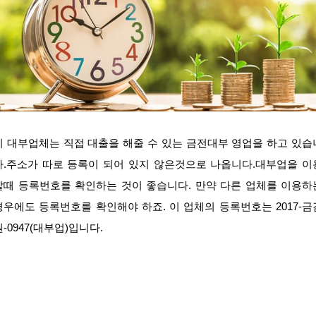
이 대부업체는 직접 대출을 해줄 수 있는 금전대부 영업을 하고 있습
다.주소가 따로 등록이 되어 있지 않은것으로 나옵니다.대부업을 이
할때 등록번호를 확인하는 것이 좋습니다. 만약 다른 업체를 이용하
경우에도 등록번호를 확인해야 하죠. 이 업체의 등록번호는 2017-금
원-0947(대부업)입니다.