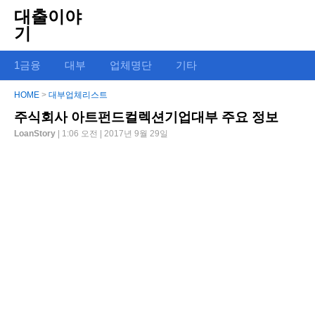
대출이야
기
1금융
대부
업체명단
기타
HOME
>
대부업체리스트
주식회사 아트펀드컬렉션기업대부 주요 정보
LoanStory
| 1:06 오전 | 2017년 9월 29일