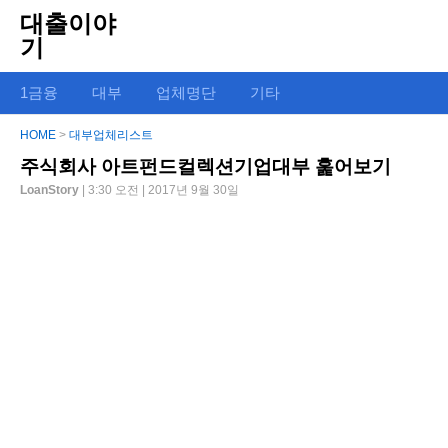
대출이야
기
1금융
대부
업체명단
기타
HOME
>
대부업체리스트
주식회사 아트펀드컬렉션기업대부 훑어보기
LoanStory
| 3:30 오전 | 2017년 9월 30일