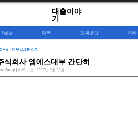
대출이야
기
1금융
대부
업체명단
기타
OME
>
대부업체리스트
주식회사 엠에스대부 간단히
oanStory
| 4:29 오전 | 2017년 8월 28일