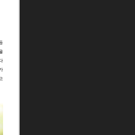
등
을
다
가
으