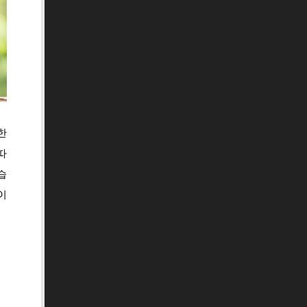
한
따
습
이