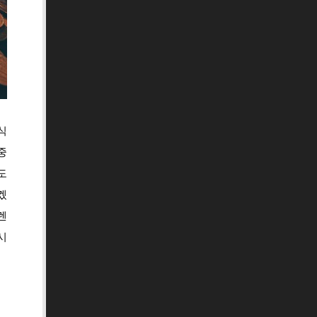
식
중
도
겠
렌
시