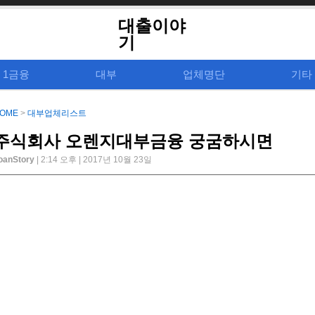
대출이야
기
1금융
대부
업체명단
기타
OME
>
대부업체리스트
주식회사 오렌지대부금융 궁굼하시면
oanStory
| 2:14 오후 | 2017년 10월 23일