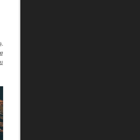
.
받
있