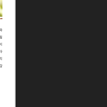
와
림
이
타
치
감