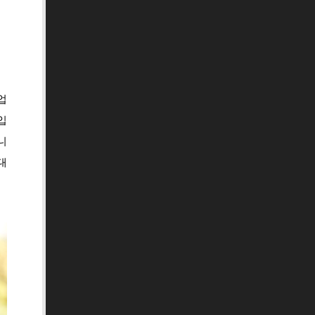
업
입
니
대