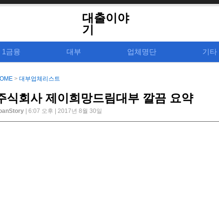
대출이야
기
1금융
대부
업체명단
기타
OME
>
대부업체리스트
주식회사 제이희망드림대부 깔끔 요약
oanStory
| 6:07 오후 | 2017년 8월 30일