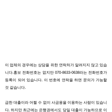
이 업체의 경우에는 상담을 위한 연락처가 알려지지 않고 있습
니다.홍보 전화번호는 없지만 070-8633-0638라는 전화번호가
등록이 되어 있습니다. 이 번호에 연락을 하면 문의가 가능할
것 같습니다.
급한 대출이라 어쩔 수 없이 사금융을 이용하는 사람이 있습니
다. 하지만 최근에는 은행권에서도 당일 대출이 가능하므로 이