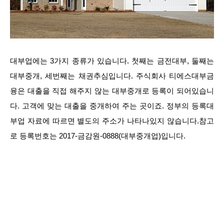
대부업에는 3가지 종류가 있습니다. 첫째는 금전대부, 둘째는
대부중개, 세번째는 채권추심입니다. 주식회사 티에스대부금
융은 대출을 직접 해주지 않는 대부중개로 등록이 되어있습니
다. 고객에 맞는 대출을 중개하여 주는 곳이죠. 정부의 등록대
부업 자료에 따르면 별도의 주소가 나타나있지 않습니다.참고
로 등록번호는 2017-금감원-0888(대부중개업)입니다.